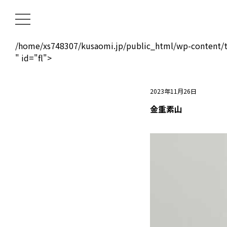
/home/xs748307/kusaomi.jp/public_html/wp-content/t
" id="fl">
2023年11月26日
金重素山