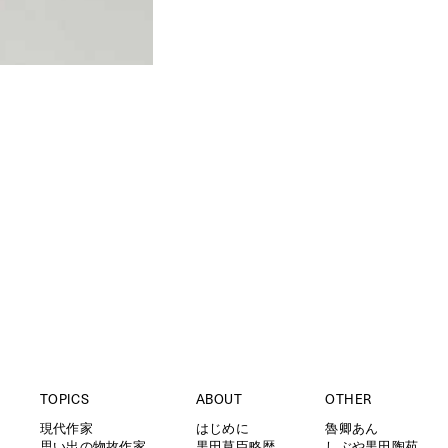
TOPICS
ABOUT
OTHER
現代作家
はじめに
魯卿あん
思い出の物故作家
黒田草臣略歴
しぶや黒田陶苑