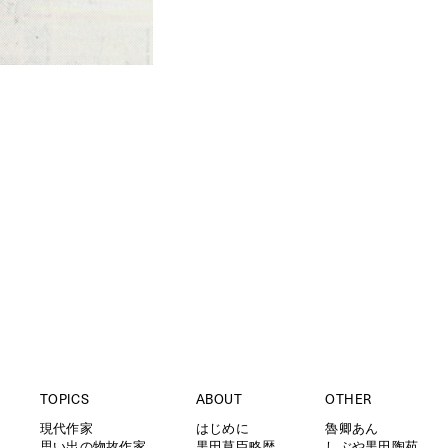
TOPICS
ABOUT
OTHER
現代作家
はじめに
魯卿あん
思い出の物故作家
黒田草臣略歴
しぶや黒田陶苑