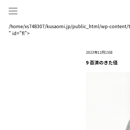
/home/xs748307/kusaomi.jp/public_html/wp-content/t
" id="fl">
2023年12月15日
9 百済のきた径