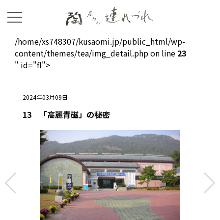
/home/xs748307/kusaomi.jp/public_html/wp-
content/themes/tea/img_detail.php on line
23
" id="fl">
2024年03月09日
13 「高麗青磁」の秘密