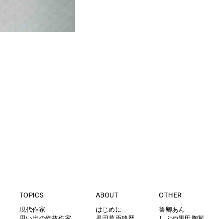
TOPICS
ABOUT
OTHER
現代作家
はじめに
魯卿あん
思い出の物故作家
黒田草臣略歴
しぶや黒田陶苑