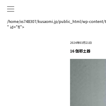
/home/xs748307/kusaomi.jp/public_html/wp-content/t
" id="fl">
2024年03月21日
16 伽耶土器