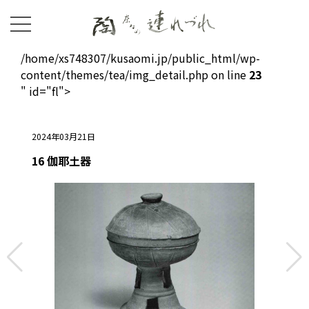
/home/xs748307/kusaomi.jp/public_html/wp-
content/themes/tea/img_detail.php on line
23
" id="fl">
2024年03月21日
16 伽耶土器