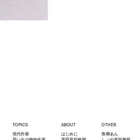
TOPICS
ABOUT
OTHER
現代作家
はじめに
魯卿あん
思い出の物故作家
黒田草臣略歴
しぶや黒田陶苑