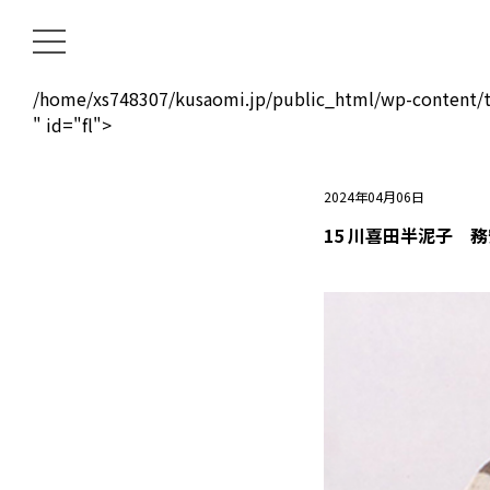
/home/xs748307/kusaomi.jp/public_html/wp-content/t
" id="fl">
2024年04月06日
15 川喜田半泥子 