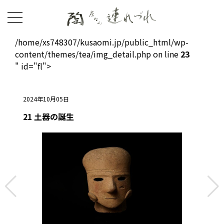
/home/xs748307/kusaomi.jp/public_html/wp-
content/themes/tea/img_detail.php on line
23
" id="fl">
2024年10月05日
21 土器の誕生