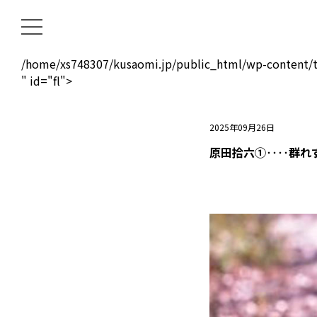
/home/xs748307/kusaomi.jp/public_html/wp-content/t
" id="fl">
2025年09月26日
原田拾六①‥‥群れ