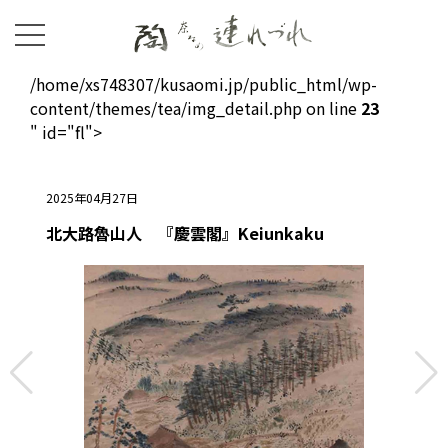
/home/xs748307/kusaomi.jp/public_html/wp-
content/themes/tea/img_detail.php on line
23
" id="fl">
2025年04月27日
北大路魯山人 『慶雲閣』Keiunkaku