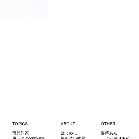
TOPICS
ABOUT
OTHER
現代作家
はじめに
魯卿あん
思い出の物故作家
黒田草臣略歴
しぶや黒田陶苑