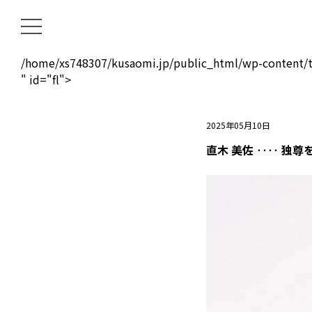
/home/xs748307/kusaomi.jp/public_html/wp-content/t
" id="fl">
2025年05月10日
直木 美佐 ‥‥ 独