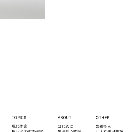
TOPICS
ABOUT
OTHER
現代作家
はじめに
魯卿あん
思い出の物故作家
黒田草臣略歴
しぶや黒田陶苑