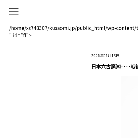
/home/xs748307/kusaomi.jp/public_html/wp-content/t
" id="fl">
2026年01月13日
日本六古窯🉁‥‥