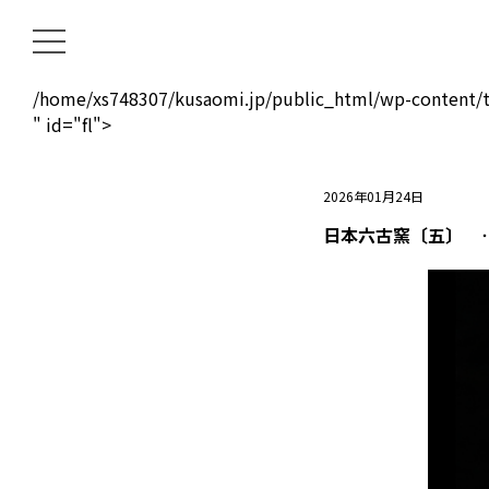
/home/xs748307/kusaomi.jp/public_html/wp-content/t
" id="fl">
2026年01月24日
日本六古窯〔五〕 