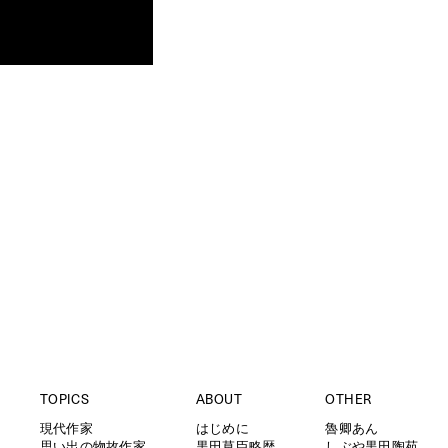
TOPICS
ABOUT
OTHER
現代作家
はじめに
魯卿あん
思い出の物故作家
黒田草臣略歴
しぶや黒田陶苑