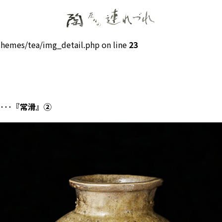
hemes/tea/img_detail.php on line
23
‥‥『常滑』②