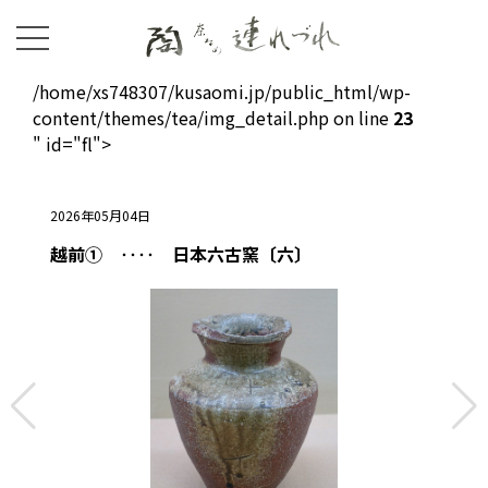
/home/xs748307/kusaomi.jp/public_html/wp-
content/themes/tea/img_detail.php on line
23
" id="fl">
2026年05月04日
越前① ‥‥ 日本六古窯〔六〕