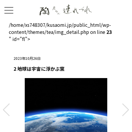
/home/xs748307/kusaomi.jp/public_html/wp-
content/themes/tea/img_detail.php on line
23
" id="fl">
2023年10月26日
2 地球は宇宙に浮かぶ窯