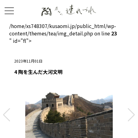
/home/xs748307/kusaomi.jp/public_html/wp-
content/themes/tea/img_detail.php on line
23
" id="fl">
2023年11月01日
4 陶を生んだ大河文明