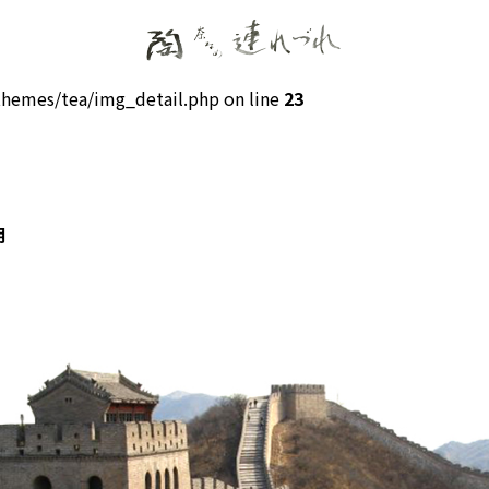
hemes/tea/img_detail.php on line
23
明