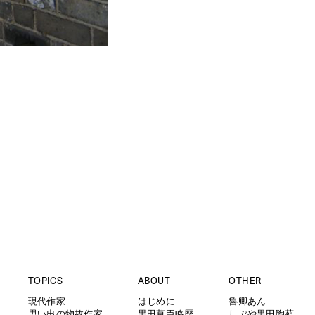
TOPICS
ABOUT
OTHER
現代作家
はじめに
魯卿あん
思い出の物故作家
黒田草臣略歴
しぶや黒田陶苑