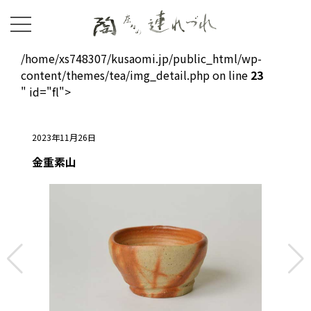
/home/xs748307/kusaomi.jp/public_html/wp-
content/themes/tea/img_detail.php on line
23
" id="fl">
2023年11月26日
金重素山