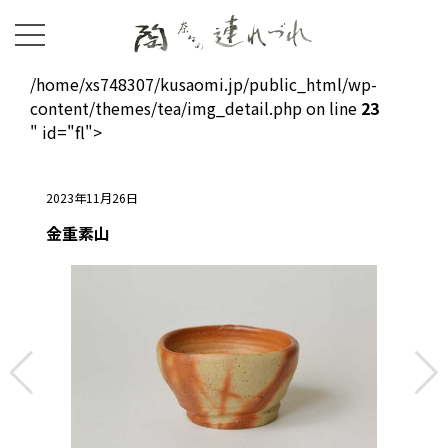
/home/xs748307/kusaomi.jp/public_html/wp-
content/themes/tea/img_detail.php on line
23
" id="fl">
2023年11月26日
金重素山