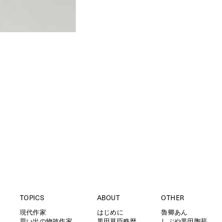
TOPICS
ABOUT
OTHER
現代作家
はじめに
魯卿あん
思い出の物故作家
黒田草臣略歴
しぶや黒田陶苑