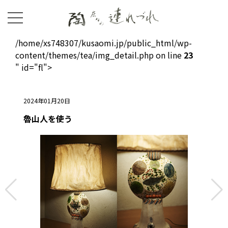
/home/xs748307/kusaomi.jp/public_html/wp-
content/themes/tea/img_detail.php on line
23
" id="fl">
2024年01月20日
魯山人を使う