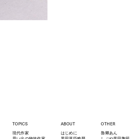
TOPICS
ABOUT
OTHER
現代作家
はじめに
魯卿あん
思い出の物故作家
黒田草臣略歴
しぶや黒田陶苑