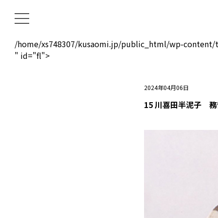
/home/xs748307/kusaomi.jp/public_html/wp-content/t
" id="fl">
2024年04月06日
15 川喜田半泥子 