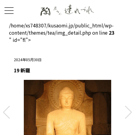
/home/xs748307/kusaomi.jp/public_html/wp-
content/themes/tea/img_detail.php on line
23
" id="fl">
2024年05月30日
19 新羅