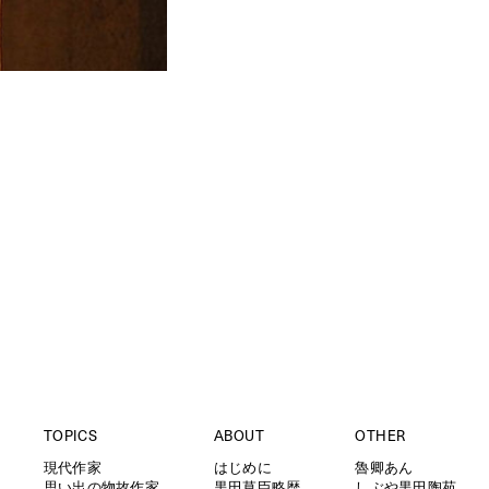
TOPICS
ABOUT
OTHER
現代作家
はじめに
魯卿あん
思い出の物故作家
黒田草臣略歴
しぶや黒田陶苑