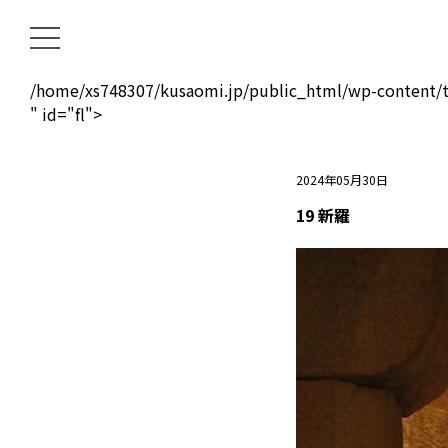
/home/xs748307/kusaomi.jp/public_html/wp-content/t
" id="fl">
2024年05月30日
19 新羅