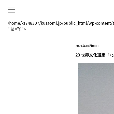
/home/xs748307/kusaomi.jp/public_html/wp-content/t
" id="fl">
2024年10月08日
23 世界文化遺産「