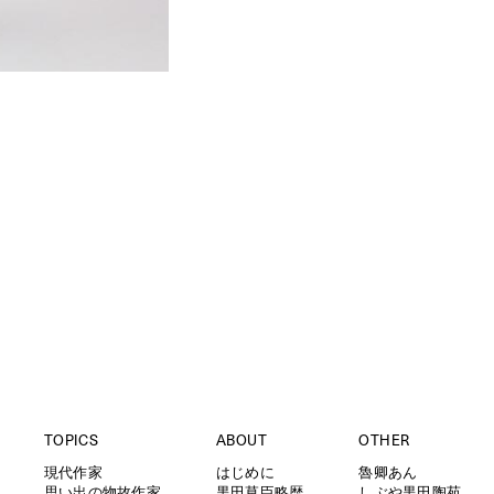
TOPICS
ABOUT
OTHER
現代作家
はじめに
魯卿あん
思い出の物故作家
黒田草臣略歴
しぶや黒田陶苑