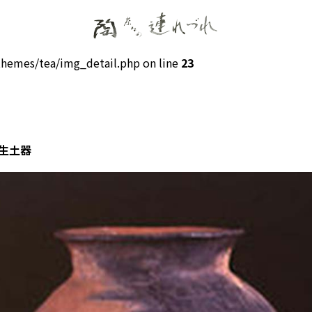
hemes/tea/img_detail.php on line
23
弥生土器