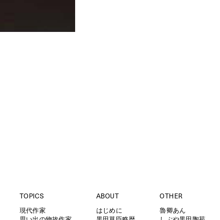
TOPICS
ABOUT
OTHER
現代作家
はじめに
魯卿あん
思い出の物故作家
黒田草臣略歴
しぶや黒田陶苑