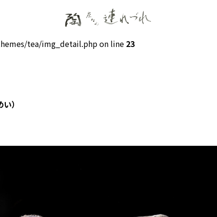
hemes/tea/img_detail.php on line
23
めい）