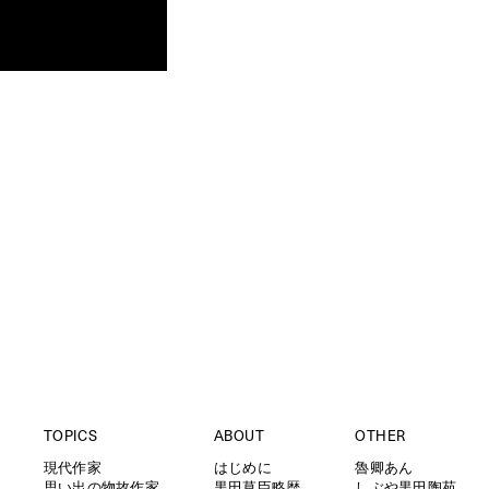
TOPICS
ABOUT
OTHER
現代作家
はじめに
魯卿あん
思い出の物故作家
黒田草臣略歴
しぶや黒田陶苑