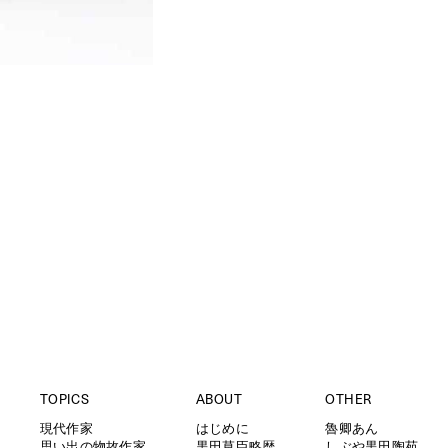
TOPICS
ABOUT
OTHER
現代作家
はじめに
魯卿あん
思い出の物故作家
黒田草臣略歴
しぶや黒田陶苑