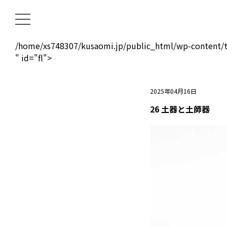
/home/xs748307/kusaomi.jp/public_html/wp-content/t
" id="fl">
2025年04月16日
26 土器と土師器