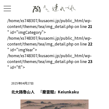
/home/xs748307/kusaomi.jp/public_html/wp-
content/themes/tea/img_detail.php on line
21
" id="imgCategory">
/home/xs748307/kusaomi.jp/public_html/wp-
content/themes/tea/img_detail.php on line
22
" id="imgYear">
/home/xs748307/kusaomi.jp/public_html/wp-
content/themes/tea/img_detail.php on line
23
" id="fl">
2025年04月27日
北大路魯山人 『慶雲閣』Keiunkaku