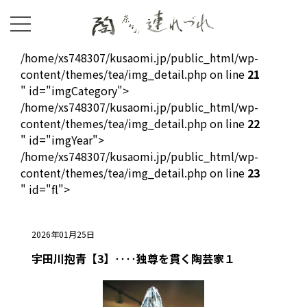
/home/xs748307/kusaomi.jp/public_html/wp-
content/themes/tea/img_detail.php on line
21
" id="imgCategory">
/home/xs748307/kusaomi.jp/public_html/wp-
content/themes/tea/img_detail.php on line
22
" id="imgYear">
/home/xs748307/kusaomi.jp/public_html/wp-
content/themes/tea/img_detail.php on line
23
" id="fl">
2026年01月25日
宇田川抱青【3】‥‥独尊を貫く陶芸家１