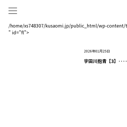
/home/xs748307/kusaomi.jp/public_html/wp-content/t
" id="fl">
2026年01月25日
宇田川抱青【3】‥