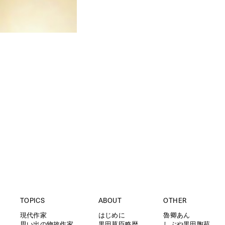
TOPICS
ABOUT
OTHER
現代作家
はじめに
魯卿あん
思い出の物故作家
黒田草臣略歴
しぶや黒田陶苑