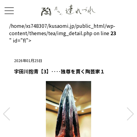
/home/xs748307/kusaomi.jp/public_html/wp-
content/themes/tea/img_detail.php on line
23
" id="fl">
2026年01月25日
宇田川抱青【3】‥‥独尊を貫く陶芸家１