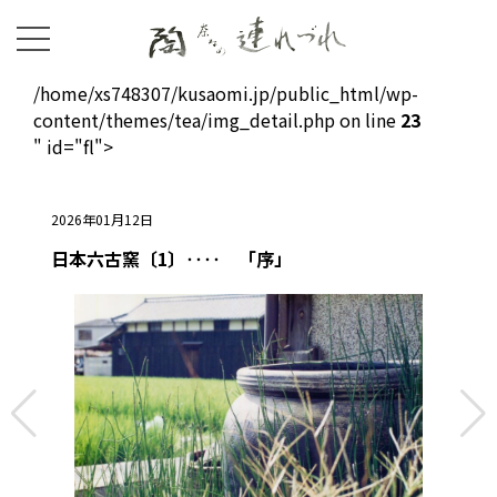
/home/xs748307/kusaomi.jp/public_html/wp-
content/themes/tea/img_detail.php on line
23
" id="fl">
2026年01月12日
日本六古窯〔1〕‥‥ 「序」