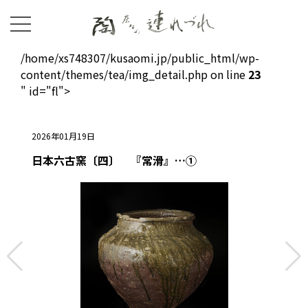
/home/xs748307/kusaomi.jp/public_html/wp-
content/themes/tea/img_detail.php on line
23
" id="fl">
2026年01月19日
日本六古窯〔四〕 『常滑』…①