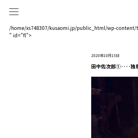
/home/xs748307/kusaomi.jp/public_html/wp-content/t
" id="fl">
2020年10月15日
田中佐次郎①‥‥独