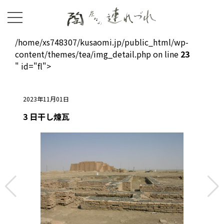
/home/xs748307/kusaomi.jp/public_html/wp-
content/themes/tea/img_detail.php on line
23
" id="fl">
2023年11月01日
3 日干し煉瓦