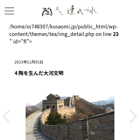
/home/xs748307/kusaomi.jp/public_html/wp-
content/themes/tea/img_detail.php on line
23
" id="fl">
2023年11月01日
4 陶を生んだ大河文明