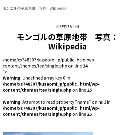
モンゴルの草原地帯 写真：Wikipedia
2023年11月03日
モンゴルの草原地帯 写真：
Wikipedia
/home/xs748307/kusaomi.jp/public_html/wp-
content/themes/tea/single.php on line
24
">
Warning
: Undefined array key 0 in
/home/xs748307/kusaomi.jp/public_html/wp-
content/themes/tea/single.php
on line
25
Warning
: Attempt to read property "name" on null in
/home/xs748307/kusaomi.jp/public_html/wp-
content/themes/tea/single.php
on line
25