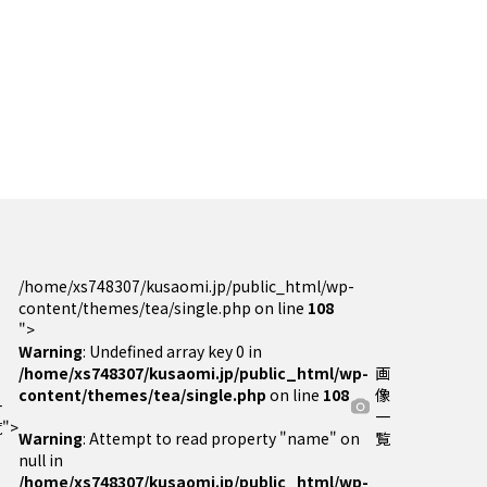
/home/xs748307/kusaomi.jp/public_html/wp-
content/themes/tea/single.php on line
108
">
Warning
: Undefined array key 0 in
/home/xs748307/kusaomi.jp/public_html/wp-
画
content/themes/tea/single.php
on line
108
像
一
一
">
Warning
: Attempt to read property "name" on
覧
null in
/home/xs748307/kusaomi.jp/public_html/wp-