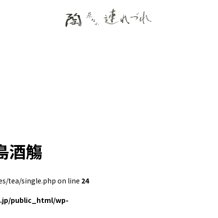
島酒觴
/tea/single.php on line
24
jp/public_html/wp-