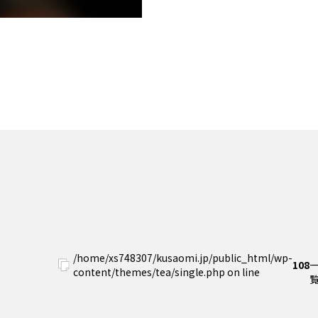
/home/xs748307/kusaomi.jp/public_html/wp-
108
content/themes/tea/single.php on line
覧