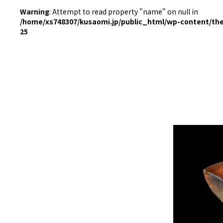
Warning
: Attempt to read property "name" on null in
/home/xs748307/kusaomi.jp/public_html/wp-content/th
25