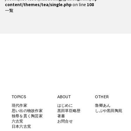
content/themes/tea/single.php
on line
108
一覧
TOPICS
ABOUT
OTHER
現代作家
はじめに
魯卿あん
思い出の物故作家
黒田草臣略歴
しぶや黒田陶苑
独尊を貫く陶芸家
著書
六古窯
お問合せ
日本六古窯