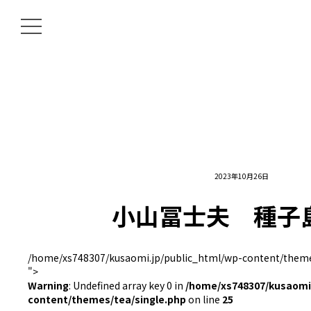
2023年10月26日
小山冨士夫 種子
/home/xs748307/kusaomi.jp/public_html/wp-content/themes
">
Warning
: Undefined array key 0 in
/home/xs748307/kusaomi.
content/themes/tea/single.php
on line
25