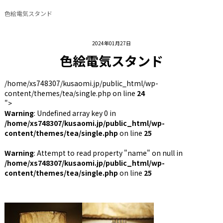
色絵電気スタンド
2024年01月27日
色絵電気スタンド
/home/xs748307/kusaomi.jp/public_html/wp-
content/themes/tea/single.php on line
24
">
Warning
: Undefined array key 0 in
/home/xs748307/kusaomi.jp/public_html/wp-
content/themes/tea/single.php
on line
25
Warning
: Attempt to read property "name" on null in
/home/xs748307/kusaomi.jp/public_html/wp-
content/themes/tea/single.php
on line
25