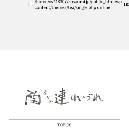
/home/xs748307/kusaomi.jp/public_html/wp-
10
content/themes/tea/single.php on line
TOPICS