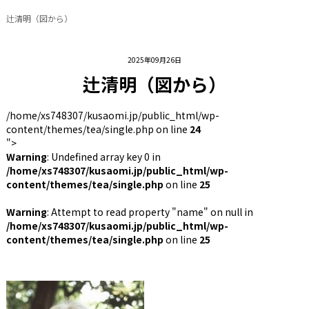
辻清明（図から）
2025年09月26日
辻清明（図から）
/home/xs748307/kusaomi.jp/public_html/wp-
content/themes/tea/single.php on line
24
">
Warning
: Undefined array key 0 in
/home/xs748307/kusaomi.jp/public_html/wp-
content/themes/tea/single.php
on line
25
Warning
: Attempt to read property "name" on null in
/home/xs748307/kusaomi.jp/public_html/wp-
content/themes/tea/single.php
on line
25