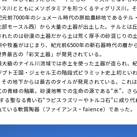
ス川とともにメソポタミアを形つくるティグリス川。そ
紀元前7000年のシュメール時代の原始農耕地であるテル
北部モースル西）から大量の土器が出土した。テルとは
されたのは砂漠の土器だから土は荒く厚手の砂混じりの
や牧畜がはじまり、紀元前6500年の新石器時代の層か
世界最古の「彩文土器」が発見されている。
大級のナイル川流域では赤土を使った土器が造られ、紀元
ジプト王国・ジェセル王の階段式ピラミット史上初とい
、その地下からは最古のタイルが発見されている。これ
工の青緑の釉薬。砂漠地帯での生命の源である“水”、さら
徴する聖なる青い石“ラピスラズリーやトルコ石”に成り代
ている軟質陶器（ファイアンス・faience）であった。