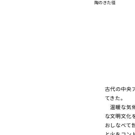
陶のきた径
古代の中央
てきた。
温暖な気候
な文明文化
おしなべて
と火をコン