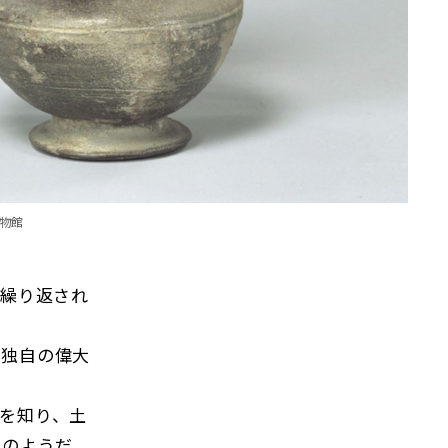
物館
が繰り返され
独自の偉大
を知り、土
ののようだ。