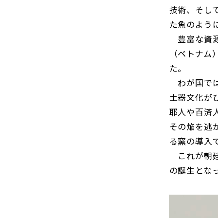
技術、そし
た魚のよう
豊富な資源
（ベトナム
た。
わが国では
土器文化が
耶人や百済
その焔を逃
る窯の導入
これが朝廷
の誕生とな