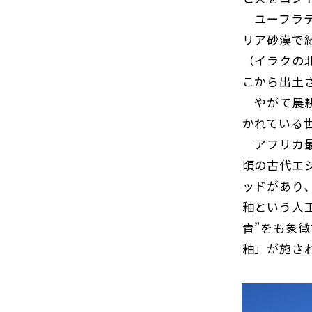
ユーフラテ
リア砂漠で
（イラクの
こから出土
やがて農耕
かれている
アフリカ最
頃の古代エ
ッドがあり
釉という人
青”をも象
釉」が施され