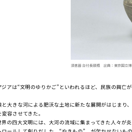
須恵器 台付長頸瓶 出典：東京国立博
アジアは“文明のゆりかご”といわれるほど、民族の興亡
と大きな河による肥沃な土地に新たな展開がはじまり、
を変容させてきた。
世界の四大文明には、大河の流域に集まってきた人々が炎
トロールして創りだした “やきもの” が欠かせないも