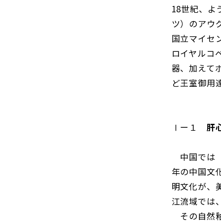
18世紀、
ツ）のアウ
国立マイセン
ロイヤルコペ
器、加えて
ど王室御用
Ⅰー１
肝
中国では「
年の中国文
明文化が、
江流域では
その自然釉