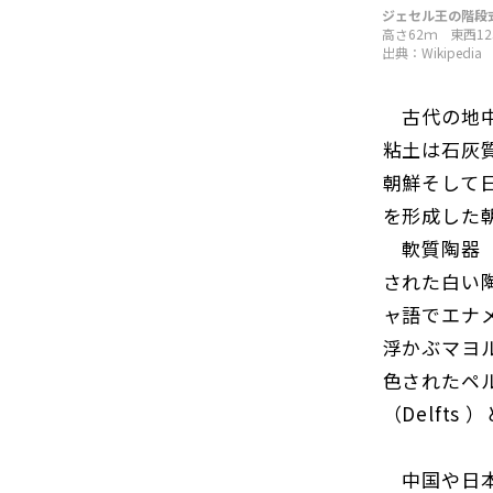
ジェセル王の階段
高さ62ｍ 東西12
出典：
Wikipedia
古代の地中
粘土は石灰
朝鮮そして
を形成した
軟質陶器（フ
された白い
ャ語でエナメ
浮かぶマヨル
色されたペ
（Delft
中国や日本