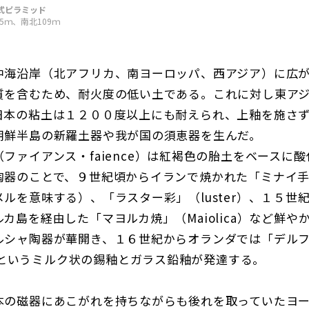
式ピラミッド
5ｍ、南北109ｍ
海沿岸（北アフリカ、南ヨーロッパ、西アジア）に広が
質を含むため、耐火度の低い土である。これに対し東ア
日本の粘土は１２００度以上にも耐えられ、上釉を施さ
朝鮮半島の新羅土器や我が国の須恵器を生んだ。
ァイアンス・faience）は紅褐色の胎土をベースに
陶器のことで、９世紀頃からイランで焼かれた「ミナイ
ルを意味する）、「ラスター彩」（luster）、１５世
カ島を経由した「マヨルカ焼」（Maiolica）など鮮や
ルシャ陶器が華開き、１６世紀からオランダでは「デル
s ）というミルク状の錫釉とガラス鉛釉が発達する。
の磁器にあこがれを持ちながらも後れを取っていたヨー