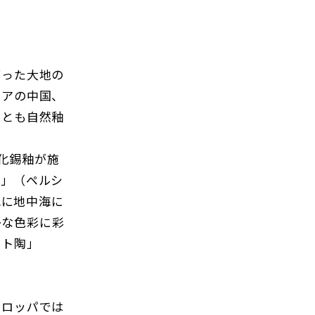
った大地の
ジアの中国、
ずとも自然釉
酸化錫釉が施
手」（ペルシ
紀に地中海に
かな色彩に彩
フト陶」
ロッパでは