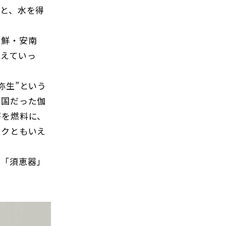
と、水を得
朝鮮・安南
与えていっ
弥生”という
好国だった伽
薪を燃料に、
テクともいえ
「須恵器」