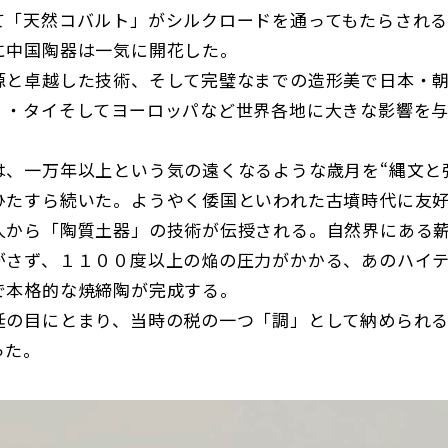
て「天然コバルト」がシルクロードを通ってもたらされる
に中国陶器は一気に開花した。
と卓越した技術、そして完璧なまでの造形美で日本・
）・タイそしてヨーロッパなど世界各地に大きな影響を
、一万年以上という気の遠くなるような歳月を“縄文と
ひたすら続いた。ようやく倭国といわれた古墳時代に友
人から「陶質土器」の技術が伝授される。自然界にある
がさず、１１００度以上の焔の圧力がかかる、あのハイ
で本格的な焼締陶が完成する。
の目にとまり、当時の税の一つ「調」として納められる
った。