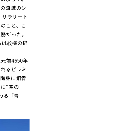
の流域のシ
・サラサート
丘のこと、こ
土器だった。
らは紋様の描
前4650年
われるピラミ
は陶胎に銅青
に“空の
わる「青