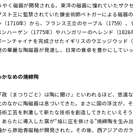
ようやく磁器が開発される。東洋の磁器に憧れていたザク
グスト王に監禁されていた錬金術師ベトガーによる磁器
（1710年）から、フランス王立のセーブル（1759）
ンハーゲン（1775年）やハンガリーのヘレンド（182
ボーンチャイナを完成させたイギリスのウエッジウッド（1
達の華麗な陶磁器が発達し、日常の食卓を豊かにしてい
心かなめの焼締陶
政（まつりごと）は陶に聞け」といわれるほど、悠遠な
化のなかに陶磁器は息づいてきた。まさに国の浮沈が、
美術工芸を刺激して新たな技術を創造してきたといえそう
、あらたに導入した窯が“焔に圧を掛ける”焼締陶を生み
から原始青磁釉が開発された。その後、西アジアのガラ