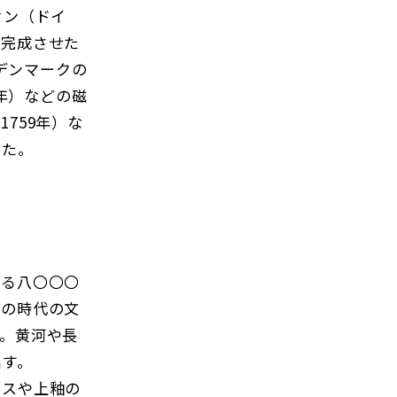
セン（ドイ
の完成させた
、デンマークの
6年）などの磁
759年）な
った。
る八〇〇〇
その時代の文
。黄河や長
出す。
スや上釉の