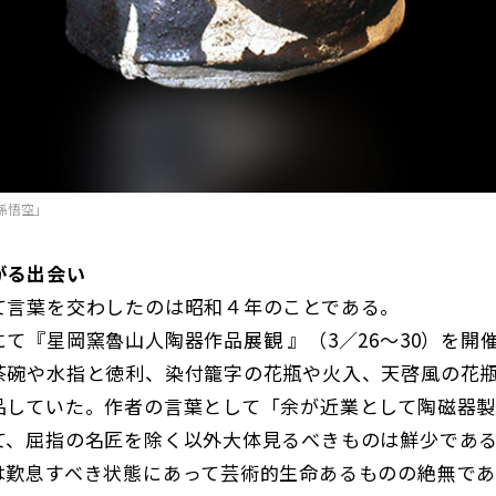
孫悟空」
がる出会い
て言葉を交わしたのは昭和４年のことである。
て『星岡窯魯山人陶器作品展観 』（3／26～30）を開
茶碗や水指と徳利、染付籠字の花瓶や火入、天啓風の花
品していた。作者の言葉として「余が近業として陶磁器
て、屈指の名匠を除く以外大体見るべきものは鮮少であ
は歎息すべき状態にあって芸術的生命あるものの絶無で