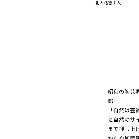
北大路魯山人
昭和の陶芸
郎‥‥
「自然は芸
と自然のサ
まで押し上
かたや加藤