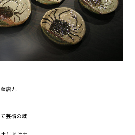
加藤唐九
して芸術の域
は土にあけ土