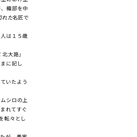
野、織部を中
知れた
名匠で
二人は１５歳
 北大路」
ままに記し
。
っていたよう
、ムシロの上
生まれてすぐ
を転々とし
きたが、養家