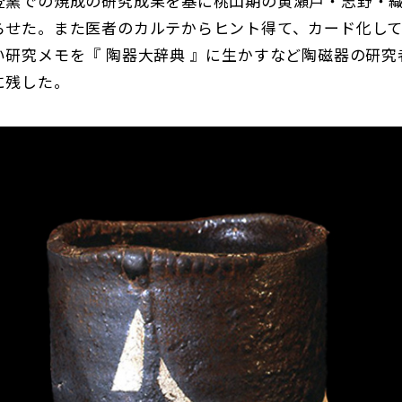
登窯での焼成の研究成果を基に桃山期の黄瀬戸・志野・
らせた。また医者のカルテからヒント得て、カード化し
い研究メモを『 陶器大辞典 』に生かすなど陶磁器の研究
に残した。