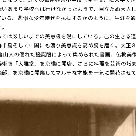
伝いあまり学校へは行けなかったようで、目立たぬ大人
ている。悲惨な少年時代を払拭するかのように、生涯を
た。
っては厳しいまでの美意識を礎にしている。己の生きる
鮮半島そして中国にも渡り美意識を高め腕を磨く。大正
）、魯山人の優れた鑑識眼によって集められた書画、仏教美
美術商「大雅堂」を京橋に開店、さらに料理を芸術の域
楽部」を京橋に開業してマルチな才能を一気に開花させ