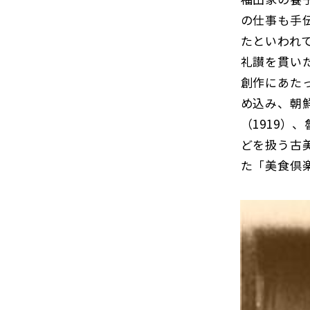
の仕事も手
たといわれ
礼讃を貫い
創作にあた
め込み、朝
（1919
どを扱う古
た「美食倶