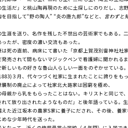
の生活だ」と桃山陶再現のために土探しにのりだし、志
を目指して“野の陶人” “炎の唐九郎”などと、
言わずと
の生涯を送り、名作を残した不世出の芸術家でもある。
あったが、密度の濃い交流もあった。
筆は死の直前、病床にて書いた「京都上賀茂別雷神社社家
だ発売されて間もないマジックペンで看護婦に聞かれる
で新しいもの好きな魯山人らしい一面をのぞかせている
1883)３月、代々つづく社家に生まれたことに誇りをも
世襲制の廃止によって社家北大路家は困窮を極め、
の母親から乳をもらったことはない。キリストと同じで
されて放り出されたようなものだ」と後年語っている。
越えた近江坂本の農家S家に養子にだされ、その後、養家
じめな少年時代を送った。
子となって、近くの梅屋尋常小学校（４年間）に入学で