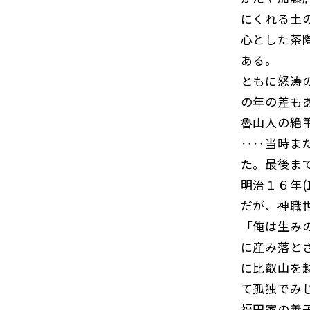
にくれる土
心とした茶陶
ある。
ともに怒涛
の年の差も
魯山人の絶
‥‥当時ま
た。最後ま
明治１６年(
だが、神職
「俺は生み
に産み落と
に比叡山を
て孤独でみ
福田家の養