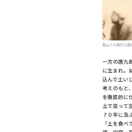
魯山人の優れた鑑
一方の唐九
に生まれ。
込んで土い
考えのもと
を徹底的に
土で造って
７０年に及
「土を食べ