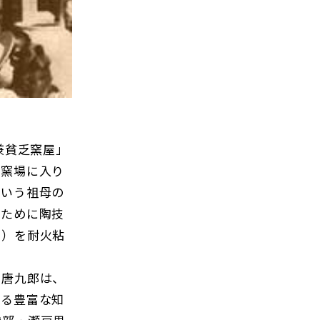
兼貧乏窯屋」
く窯場に入り
という祖母の
のために陶技
と）を耐火粘
た唐九郎は、
する豊富な知