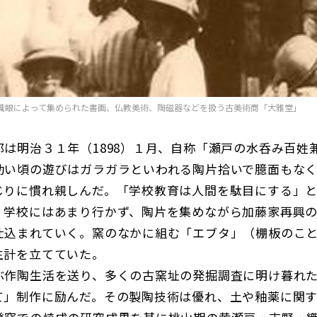
識眼によって集められた書画、仏教美術、陶磁器などを扱う古美術商「大雅堂」
郎は明治３１年（1898）１月、自称「瀬戸の水呑み百姓
幼い頃の遊びはガラガラといわれる陶片拾いで臆面もな
じりに慣れ親しんだ。「学校教育は人間を駄目にする」
、学校にはあまり行かず、陶片を集めながら加藤家再興
仕込まれていく。窯のなかに組む「エブタ」（棚板のこ
生計を立てていた。
ぶ作陶生活を送り、多くの古窯址の発掘調査に明け暮れ
て」制作に励んだ。その製陶技術は優れ、土や釉薬に関