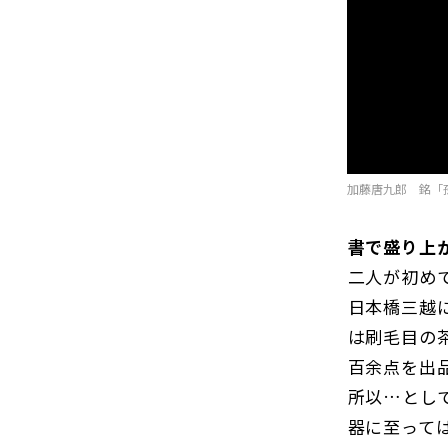
加藤唐九郎 銘「
書で盛り上
二人が初め
日本橋三越に
は刷毛目の
百余点を出
所以…とし
器に至って