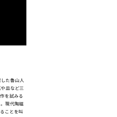
催した魯山人
瓶や皿など三
製作を試みる
る。現代陶磁
あることを叫