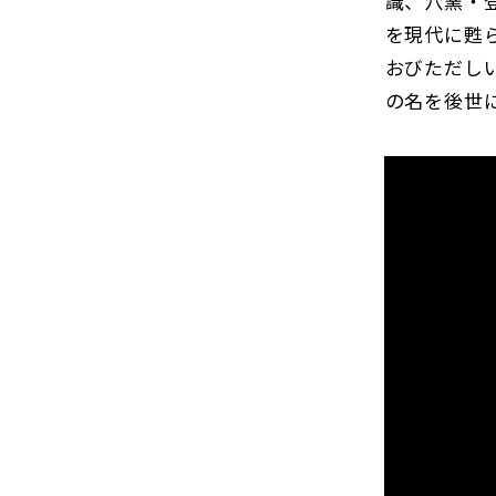
識、穴窯・
を現代に甦
おびただし
の名を後世