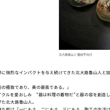
北大路魯山人 蟹絵平向付
界に強烈なインパクトを与え続けてきた北大路魯山人と
術の極致であり、美の最高である。」
イクルを愛おしみ “器は料理の着物だ”と器の容を創造
げた北大路魯山人。
唐九郎は「一にも土、二にも土、三にも土、陶工の生活