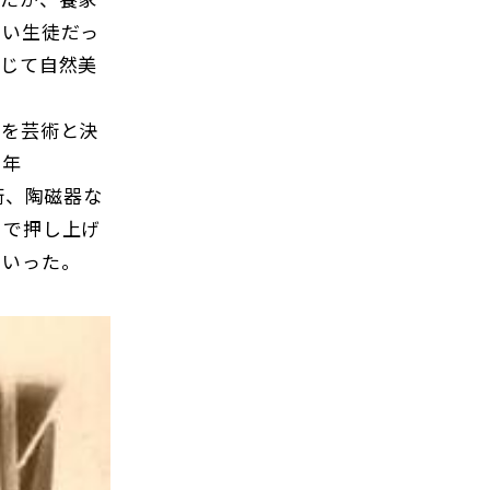
しい生徒だっ
通じて自然美
道を芸術と決
８年
術、陶磁器な
まで押し上げ
ていった。