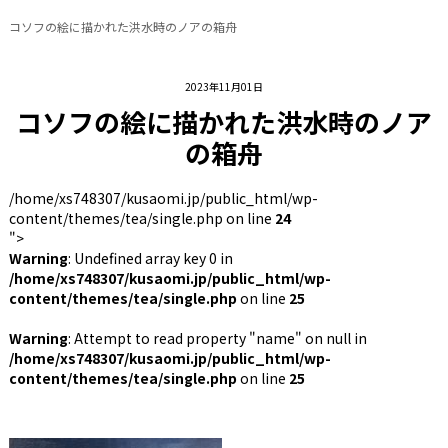
コソフの絵に描かれた洪水時のノアの箱舟
2023年11月01日
コソフの絵に描かれた洪水時のノア
の箱舟
/home/xs748307/kusaomi.jp/public_html/wp-
content/themes/tea/single.php on line
24
">
Warning
: Undefined array key 0 in
/home/xs748307/kusaomi.jp/public_html/wp-
content/themes/tea/single.php
on line
25
Warning
: Attempt to read property "name" on null in
/home/xs748307/kusaomi.jp/public_html/wp-
content/themes/tea/single.php
on line
25