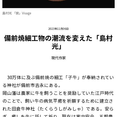
島村光 「貌」Visage
2023年11月06日
備前焼細工物の潮流を変えた「島村
光」
現代作家
30万体に及ぶ備前焼の細工「子牛」が奉納されてい
る神社が備前市吉永にある。
岡山藩は農家に牛を飼うことを奨励していた江戸時代
のことで、飼い牛の病気平癒を祈願するために建立さ
れた田倉牛神社（たくらうしがみしゃ）である。安ら
ぎ、癒しを牛に託して祈り、現在は家内安全、五穀豊