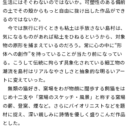
生活にはそぐわないのではないか。可塑性のある備前
の土でその殻からもっと自由に抜け出した作品ができ
るのではないか。
今では旅行に行くときも粘土は手放さない島村は、
気になるものがあれば粘土をひねるというから、対象
物の原形を捕まえているのだろう。常に心の中に“形
体への創作”を持っていることが当たり前になってい
る。こうして伝統に拘らず具象化されている細工物の
潮流を島村はリアルなやさしさと抽象的な明るいアー
トに変えていった。
無類の猫好き、窯場をわが物顔に闊歩する飼猫をは
じめ十二支や「窯場のスケッチ・風景」と称する窯場
の薪、登窯、煙など。さらにバイオリニストなどを題
材に捉え、深い親しみに詩情を優しく盛りこんだ作品
とした。