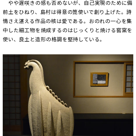
やや遅咲きの感も否めないが、自己実現のために備
前土をひねり、島村は得意の箆使いで創り上げた。詩
情さえ湛える作品の核は愛である。おのれの一心を集
中した細工物を焼成するのはじっくりと焼ける窖窯を
使い、良土と造形の格調を堅持している。