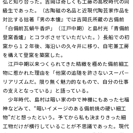
弘と知り合った。吉岡は奇しくも工藤の高校時代の同
級生であった。（古陶磁の名品と近現代陶芸家作品を
対比する拙著『男の本懐』では吉岡氏所蔵の古備前
「白備前瓦蝸牛香炉」（江戸中期）と島村光「青備前
登窯香爐」とコラボさせていただいた。）長船での初
窯から１２年後、海沿いの久々井に移り、自宅兼工房
を構えて登窯を築窯した。
江戸中期以来つくられてきた精緻を極めた備前細工
物に惹かれた理由を「他窯の追随を許さないスーパ－
リアリズムだ。限り無く魅力的なもので、自分の仕事
の支えとなっている」と語っている。
少年時代、島村は暗い家の中で神棚にもあった七福
神などみて、“暗いイメージのある備前焼の硬い細工
物”だと想ったという。予てから私も決まりきった細
工物だけが横行していることが不思議であった。現代