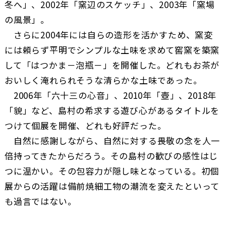
冬へ」、2002年「窯辺のスケッチ」、2003年「窯場
の風景」。
さらに2004年には自らの造形を活かすため、窯変
には頼らず平明でシンプルな土味を求めて窖窯を築窯
して「はつかま－泡瓶－」を開催した。どれもお茶が
おいしく淹れられそうな清らかな土味であった。
2006年「六十三の心音」、2010年「壺」、2018年
「貌」など、島村の希求する遊び心があるタイトルを
つけて個展を開催、どれも好評だった。
自然に感謝しながら、自然に対する畏敬の念を人一
倍持ってきたからだろう。その島村の歓びの感性はじ
つに温かい。その包容力が隠し味となっている。初個
展からの活躍は備前焼細工物の潮流を変えたといって
も過言ではない。