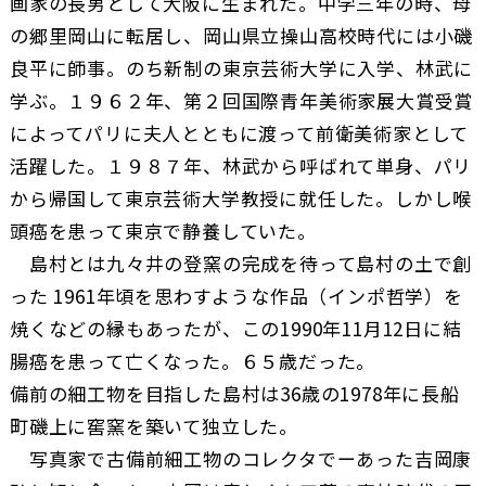
画家の長男として大阪に生まれた。中学三年の時、母
の郷里岡山に転居し、岡山県立操山高校時代には小磯
良平に師事。のち新制の東京芸術大学に入学、林武に
学ぶ。１９６２年、第２回国際青年美術家展大賞受賞
によってパリに夫人とともに渡って前衛美術家として
活躍した。１９８７年、林武から呼ばれて単身、パリ
から帰国して東京芸術大学教授に就任した。しかし喉
頭癌を患って東京で静養していた。
島村とは九々井の登窯の完成を待って島村の土で創
った 1961年頃を思わすような作品（インポ哲学）を
焼くなどの縁もあったが、この1990年11月12日に結
腸癌を患って亡くなった。６５歳だった。
備前の細工物を目指した島村は36歳の1978年に長船
町磯上に窖窯を築いて独立した。
写真家で古備前細工物のコレクタでーあった吉岡康