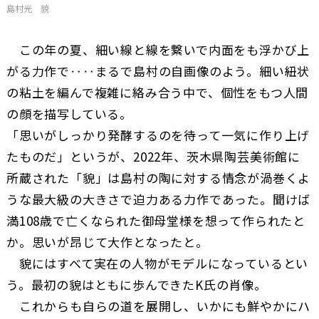
島村光 貌
この年の夏、細い線と線を繋いで内面をも浮かび上
がる力作で‥‥まるで島村の自画像のよう。細い紐状
の粘土を編んで複雑に絡み合う中で、個性をもつ人間
の顔を描写している。
「思いがしっかり発酵するのを待って一気に作り上げ
たものだ」というが、2022年、茨木県陶芸美術館に
所蔵された「貌」は島村の陶に対する情念が渦巻くよ
うな最大級の大きさで迫力ある力作であった。聞けば
満108歳で亡くなられた御母堂様を想って作られたと
か。思いが昂じて大作となったと。
貌にはすべて実在の人物がモデルになっているとい
う。最初の貌はともに歩んできたK氏の肖像。
これからも自らの道を展開し、いかにも鮮やかにハ